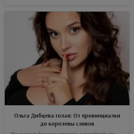
Ольга Дибцева голая: От провинциалки
до королевы сливов
Эта огненная брюнетка ворвалась в российский шоу-