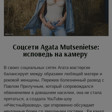
Соцсети Agata Mutsenietse:
исповедь на камеру
В своих социальных сетях Агата мастерски
балансирует между образами любящей матери и
роковой женщины. Пережив болезненный развод с
Павлом Прилучным, который сопровождался
обвинениями в домашнем насилии, она не стала
прятаться, а создала YouTube-шоу
«#Честныйразвод», где откровенно обсуждает
неудачные браки со звездными гостями . Ее канал