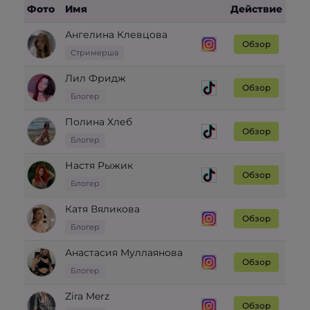
Фото
Имя
Действие
Ангелина Клевцова
Обзор
Стримерша
Лил Фридж
Обзор
Блогер
Полина Хлеб
Обзор
Блогер
Настя Рыжик
Обзор
Блогер
Катя Вяликова
Обзор
Блогер
Анастасия Муллаянова
Обзор
Блогер
Zira Merz
Обзор