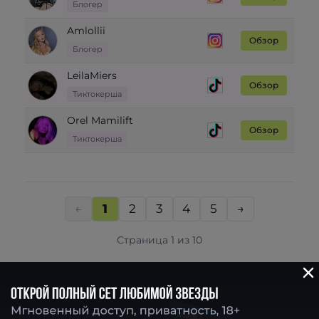
Блогер
Amlollii
Обзор
Блогер
LeilaMiers
Обзор
Тиктокерша
Orel Mamilift
Обзор
Тиктокерша
←
1
2
3
4
5
→
Страница 1 из 10