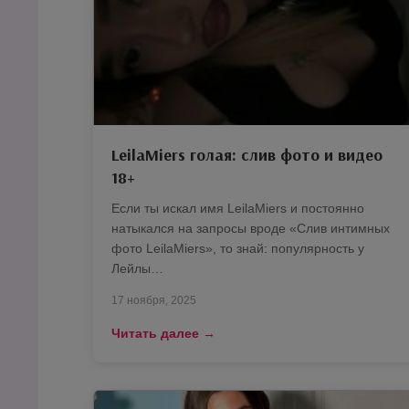
LeilaMiers голая: слив фото и видео
18+
Если ты искал имя LeilaMiers и постоянно
натыкался на запросы вроде «Слив интимных
фото LeilaMiers», то знай: популярность у
Лейлы…
17 ноября, 2025
Читать далее →