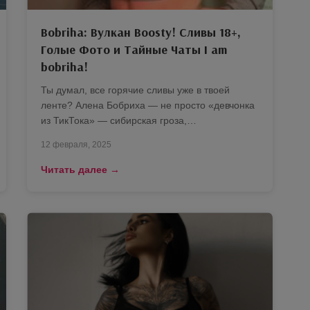
Bobriha: Вулкан Boosty! Сливы 18+,
Голые Фото и Тайные Чаты I am
bobriha!
Ты думал, все горячие сливы уже в твоей
ленте? Алена Бобриха — не просто «девчонка
из ТикТока» — сибирская гроза,…
12 февраля, 2025
Читать далее →