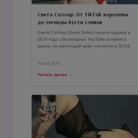
Света Соллар: От TikTok-королевы
до легенды Бусти сливов
Света Соллар (Sveta Sollar) начала карьеру в
2014 году с безобидных YouTube-роликов о
школе, но настоящий взлет случился в TikTok.
…
30 мая, 2025
Читать далее →