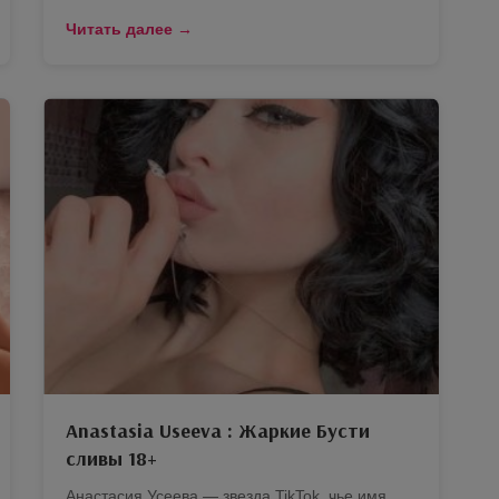
Читать далее →
Anastasia Useeva : Жаркие Бусти
сливы 18+
Анастасия Усеева — звезда TikTok, чье имя