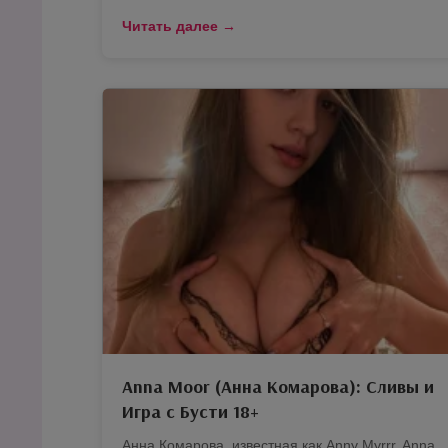
Читать далее →
Anna Moor (Анна Комарова): Сливы и
Игра с Бусти 18+
Анна Комарова, известная как Anny Myrrr, Anna