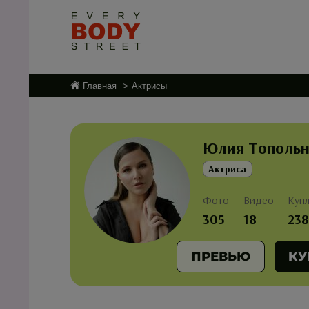
Главная
Актрисы
Юлия Топольн
Актриса
Фото
Видео
Куп
305
18
238
ПРЕВЬЮ
КУ