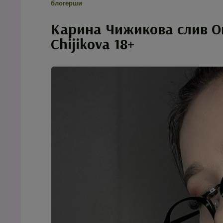
блогерши
Карина Чижикова слив On
Chijikova 18+