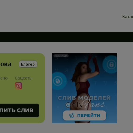
Ката
РЕКЛАМА
кова
Блогер
лено
Соцсеть
СЛИВ МОДЕЛЕЙ
Fans
nly
ПИТЬ СЛИВ
ПЕРЕЙТИ