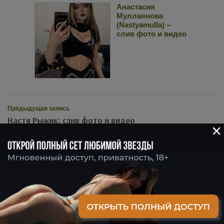
Анастасия
Муллаянова
(Nastyamulla) –
слив фото и видео
Предыдущая запись
Настя Рыжик: слив фото и видео
Следующая запись
Лил Фридж: голая: слив фото и видео 18+
Увы, комментариев пока нет. Станьте первым!