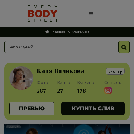
Главная
блогерши
Катя Вяликова
Блогер
Фото
Видео
Куплено
Соцсеть
287
27
178
ПРЕВЬЮ
КУПИТЬ СЛИВ
РЕКЛАМА