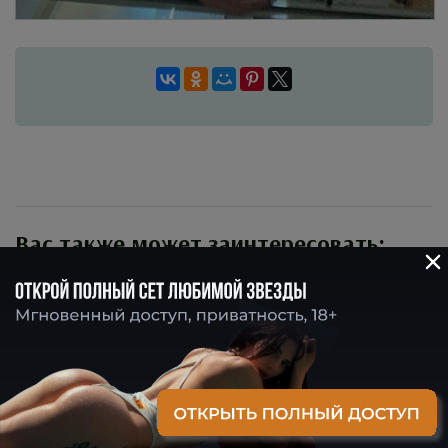
Вас также может заинтересовать:
Ангелина Клевцова
голая: богиня
OnlyFans, слив
фото