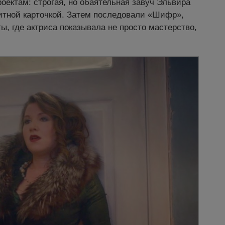
оектам: строгая, но обаятельная завуч Эльвира
зитной карточкой. Затем последовали «Шифр»,
, где актриса показывала не просто мастерство,