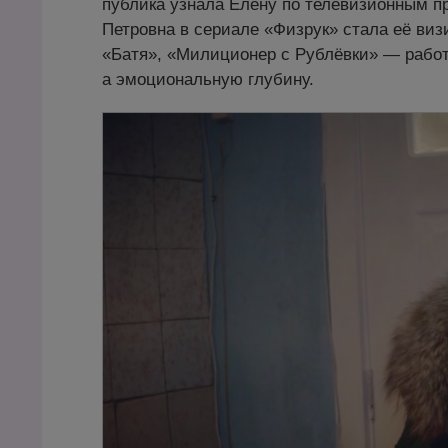
публика узнала Елену по телевизионным пр
Петровна в сериале «Физрук» стала её ви
«Батя», «Милиционер с Рублёвки» — работы
а эмоциональную глубину.