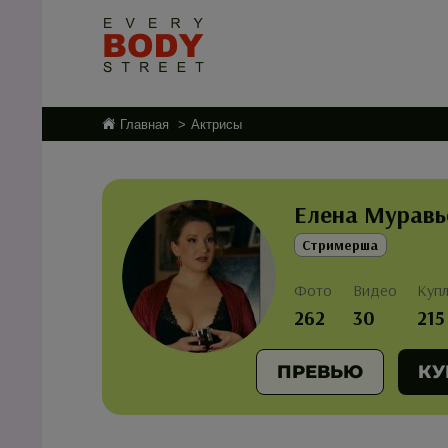
Главная
Актрисы
Елена Муравь
Стримерша
Фото
Видео
Куп
262
30
215
ПРЕВЬЮ
КУ