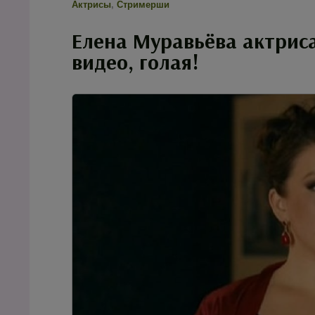
Актрисы
,
Стримерши
Елена Муравьёва актриса
видео, голая!