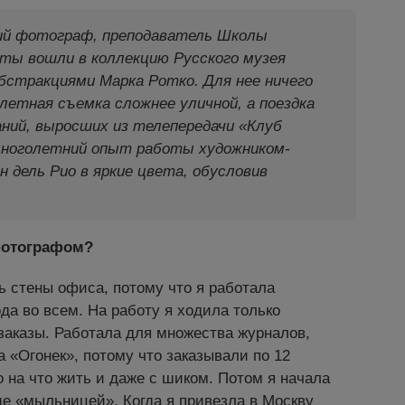
кий фотограф, преподаватель Школы
оты вошли в коллекцию Русского музея
стракциями Марка Ротко. Для нее ничего
олетная съемка сложнее уличной, а поездка
аний, выросших из телепередачи «Клуб
 многолетний опыт работы художником-
 дель Рио в яркие цвета, обусловив
 фотографом?
ь стены офиса, потому что я работала
а во всем. На работу я ходила только
 заказы. Работала для множества журналов,
 «Огонек», потому что заказывали по 12
 на что жить и даже с шиком. Потом я начала
ще «мыльницей». Когда я привезла в Москву