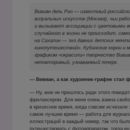
Вивиан дель Рио — известный российс
визуальных искусств (Москва), чьи раб
и вызывают ассоциации с цветовыми аб
случайного в жизни не происходит, сам
на Сахалин — эхо давних детских мечт
кинопутешествий». Кубинские корни и
графиком «окрасили» творчество Вивиан
неповторимый, узнаваемый почерк.
— Вивиан, а как художник-график стал
— Ну, мне не пришлось ради этого покидат
фрилансером. Для меня очень важна свобод
в кризисное время, когда совсем исчезали
самое лучшее время — работа для журнала
иллюстраций в каждый номер, так что было
путешествовать с фотоаппаратом, тогда е