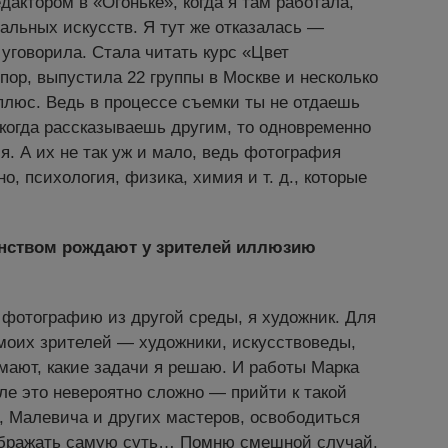
актором в «Огоньке», когда я там работала,
альных искусств. Я тут же отказалась —
 уговорила. Стала читать курс «Цвет
ор, выпустила 22 группы в Москве и несколько
плюс. Ведь в процессе съемки ты не отдаешь
 а когда рассказываешь другим, то одновременно
. А их не так уж и мало, ведь фотография
о, психология, физика, химия и т. д., которые
нством рождают у зрителей иллюзию
 фотографию из другой среды, я художник. Для
моих зрителей — художники, искусствоведы,
ают, какие задачи я решаю. И работы Марка
еле это невероятно сложно — прийти к такой
а, Малевича и других мастеров, освободиться
тображать самую суть… Помню смешной случай.