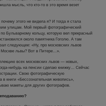
ришла мысль, что кто-то в это время везет
 почему этого не видела я? И тогда я стала
ским улицам. Мой первый фотографический
и по Бульварному кольцу, которую вел прекрасный
остановился около памятника Гоголю. А там
азал следующее: «Ну, про московских львов
 в Москве львы? Вот в Питере…».
оллекцию всех московских львов — новых,
когда-нибудь на пенсии сделаю книжку… Сейчас
юстрации. Свою фотографическую
а в книги «Бессознательная живопись»,
ываю макеты для других фотографов.
реподаванию?