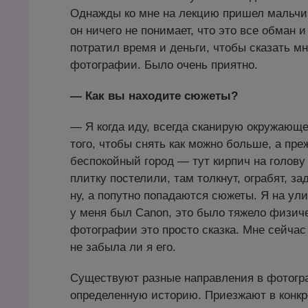
Однажды ко мне на лекцию пришел мальчик
он ничего не понимает, что это все обман и
потратил время и деньги, чтобы сказать м
фотографии. Было очень приятно.
— Как вы находите сюжеты?
— Я когда иду, всегда сканирую окружающее
того, чтобы снять как можно больше, а пре
беспокойный город — тут кирпич на голову 
плитку постелили, там толкнут, ограбят, з
ну, а попутно попадаются сюжеты. Я на ул
у меня был Сanon, это было тяжело физичес
фотографии это просто сказка. Мне сейчас 
не забыла ли я его.
Существуют разные направления в фотогр
определенную историю. Приезжают в конкре