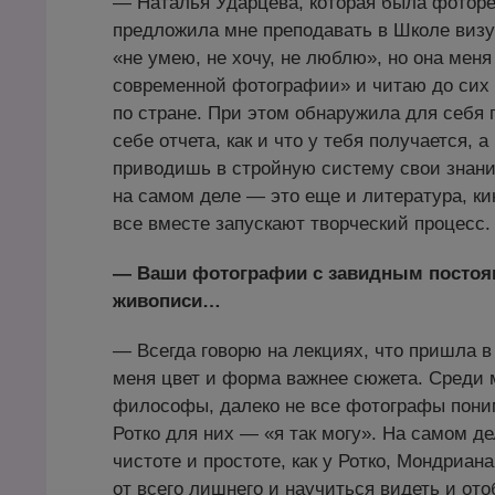
— Наталья Ударцева, которая была фоторед
предложила мне преподавать в Школе визу
«не умею, не хочу, не люблю», но она меня
современной фотографии» и читаю до сих п
по стране. При этом обнаружила для себя 
себе отчета, как и что у тебя получается,
приводишь в стройную систему свои знания
на самом деле — это еще и литература, кин
все вместе запускают творческий процесс.
— Ваши фотографии с завидным постоя
живописи…
— Всегда говорю на лекциях, что пришла в
меня цвет и форма важнее сюжета. Среди 
философы, далеко не все фотографы поним
Ротко для них — «я так могу». На самом д
чистоте и простоте, как у Ротко, Мондриан
от всего лишнего и научиться видеть и о