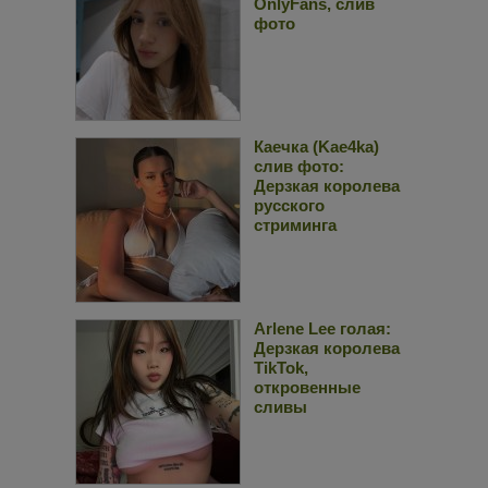
OnlyFans, слив
фото
Каечка (Kae4ka)
слив фото:
Дерзкая королева
русского
стриминга
Arlene Lee голая:
Дерзкая королева
TikTok,
откровенные
сливы