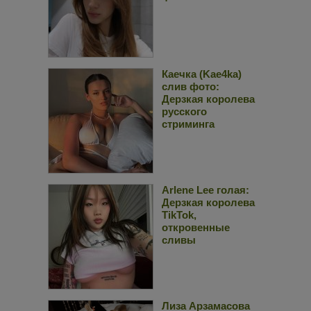
Каечка (Kae4ka)
слив фото:
Дерзкая королева
русского
стриминга
Arlene Lee голая:
Дерзкая королева
TikTok,
откровенные
сливы
Лиза Арзамасова