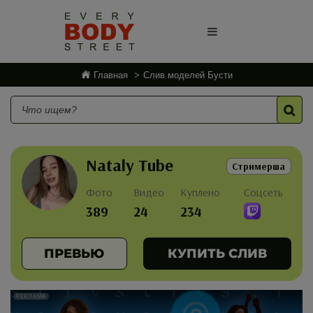
Главная
Слив моделей Бусти
Nataly Tube
Стримерша
Фото
Видео
Куплено
Соцсеть
389
24
234
ПРЕВЬЮ
КУПИТЬ СЛИВ
РЕКЛАМА