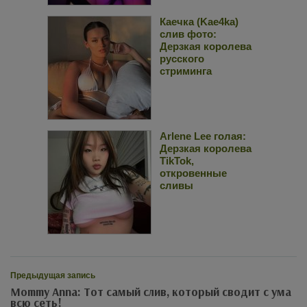
Каечка (Kae4ka)
слив фото:
Дерзкая королева
русского
стриминга
Arlene Lee голая:
Дерзкая королева
TikTok,
откровенные
сливы
Предыдущая запись
Mommy Anna: Тот самый слив, который сводит с ума
всю сеть!