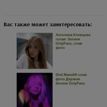
Вас также может заинтересовать:
Ангелина Клевцова
голая: богиня
OnlyFans, слив
фото
Orel Mamilift слив
фото Дерзкая
богиня OnlyFans