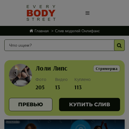
Главная
Слив моделей Онлифанс
Лоли Липс
Стримерша
Фото
Видео
Куплено
205
13
113
ПРЕВЬЮ
КУПИТЬ СЛИВ
РЕКЛАМА