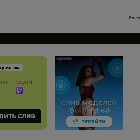
Ката
РЕКЛАМА
тримерша
лено
Соцсеть
СЛИВ МОДЕЛЕЙ
Fans
nly
ПИТЬ СЛИВ
ПЕРЕЙТИ