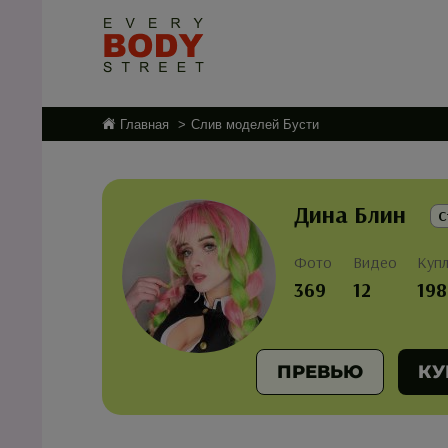
Главная
Слив моделей Бусти
Дина Блин
С
Фото
Видео
Куп
369
12
198
ПРЕВЬЮ
КУ