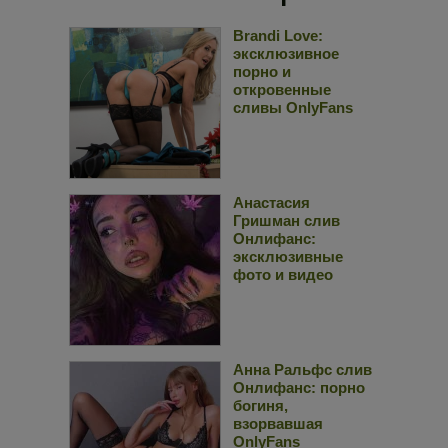
Brandi Love:
эксклюзивное
порно и
откровенные
сливы OnlyFans
Анастасия
Гришман слив
Онлифанс:
эксклюзивные
фото и видео
Анна Ральфс слив
Онлифанс: порно
богиня,
взорвавшая
OnlyFans