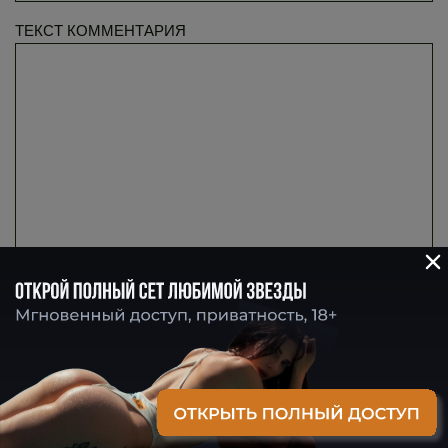
ТЕКСТ КОММЕНТАРИЯ
©
2026
~
EverybodyStreet
~ Интернет-журнал о стрит-фотографии
(С) 2014-2020 Любая информация на EVERYBODYSTREET.RU