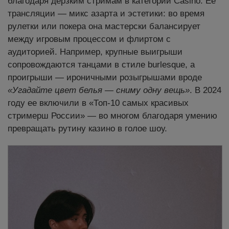
благодаря дерзким стримам в категории Casino. Ее
трансляции — микс азарта и эстетики: во время
рулетки или покера она мастерски балансирует
между игровым процессом и флиртом с
аудиторией. Например, крупные выигрыши
сопровождаются танцами в стиле burlesque, а
проигрыши — ироничными розыгрышами вроде
«Угадайте цвет белья — сниму одну вещь»
. В 2024
году ее включили в «Топ-10 самых красивых
стримерш России» — во многом благодаря умению
превращать рутину казино в голое шоу.