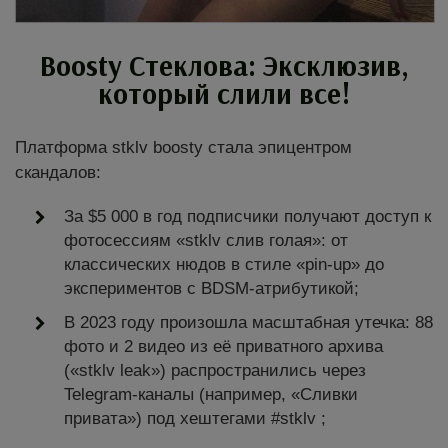
Boosty
Стеклова
: Эксклюзив,
который слили все!
Платформа stklv boosty стала эпицентром
скандалов:
За $5 000 в год подписчики получают доступ к
фотосессиям «stklv слив голая»: от
классических нюдов в стиле «pin-up» до
экспериментов с BDSM-атрибутикой;
В 2023 году произошла масштабная утечка: 88
фото и 2 видео из её приватного архива
(«stklv leak») распространились через
Telegram-каналы (например, «Сливки
привата») под хештегами #stklv ;