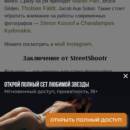
Martin Parr
много. Сразу на ум приходят
, Bruce
Thobias Fäldt
Gilden,
, Jacob Aue Sobol. Также стоит
обратить внимание на работы современных
Simon Kossof
Charalampos
фотографов —
и
Kydonakis
.
мой Instagram
Можете посмотреть и
.
Заключение от StreetShootr
Вспышка — как никотин для стрит фотографов.
Попробовал раз, остановиться будет уже сложно.
Но результат стоит того, чтобы потратить немного
времени на освоение работы со вспышкой.
Вы, конечно, можете использовать TTL вспышку
в своей камере и надеяться на лучшее, но, если
вы хотите контролировать результат,
то используйте вспышку в ручном режиме.