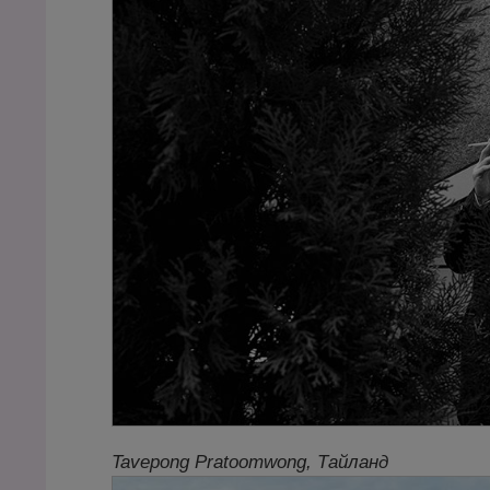
Tavepong Pratoomwong, Тайланд