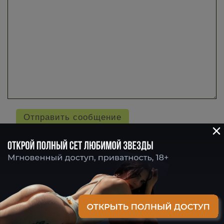
©
2026
~
EverybodyStreet
~ Интернет-журнал о стрит-фотографии
(С) 2014-2020 Любая информация на EVERYBODYSTREET.RU
открыта для использования.