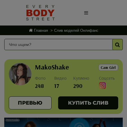
Главная
Слив моделей Онлифанс
MakoShake
Cam Girl
Фото
Видео
Куплено
Соцсеть
248
17
290
ПРЕВЬЮ
КУПИТЬ СЛИВ
РЕКЛАМА