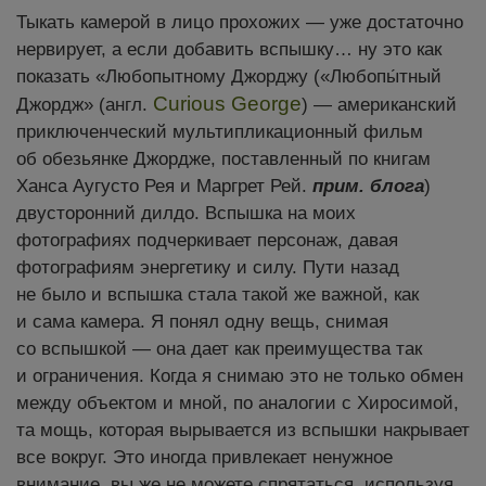
Тыкать камерой в лицо прохожих — уже достаточно
нервирует, а если добавить вспышку… ну это как
показать «Любопытному Джорджу («Любопы́тный
Curious George
Джордж» (англ.
) — американский
приключенческий мультипликационный фильм
об обезьянке Джордже, поставленный по книгам
прим. блога
Ханса Аугусто Рея и Маргрет Рей.
)
двусторонний дилдо. Вспышка на моих
фотографиях подчеркивает персонаж, давая
фотографиям энергетику и силу. Пути назад
не было и вспышка стала такой же важной, как
и сама камера. Я понял одну вещь, снимая
со вспышкой — она дает как преимущества так
и ограничения. Когда я снимаю это не только обмен
между объектом и мной, по аналогии с Хиросимой,
та мощь, которая вырывается из вспышки накрывает
все вокруг. Это иногда привлекает ненужное
внимание, вы же не можете спрятаться, используя