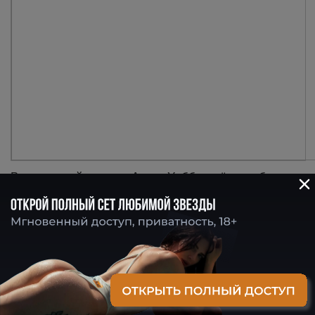
В настоящий момент Алекс Уэбб живёт и работает
в Бруклине.